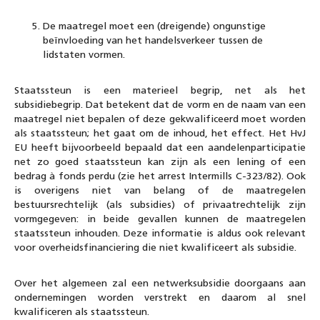
De maatregel moet een (dreigende) ongunstige
beïnvloeding van het handelsverkeer tussen de
lidstaten vormen.
Staatssteun is een materieel begrip, net als het
subsidiebegrip. Dat betekent dat de vorm en de naam van een
maatregel niet bepalen of deze gekwalificeerd moet worden
als staatssteun; het gaat om de inhoud, het effect. Het HvJ
EU heeft bijvoorbeeld bepaald dat een aandelenparticipatie
net zo goed staatssteun kan zijn als een lening of een
bedrag à fonds perdu (zie het arrest Intermills C-323/82). Ook
is overigens niet van belang of de maatregelen
bestuursrechtelijk (als subsidies) of privaatrechtelijk zijn
vormgegeven: in beide gevallen kunnen de maatregelen
staatssteun inhouden. Deze informatie is aldus ook relevant
voor overheidsfinanciering die niet kwalificeert als subsidie.
Over het algemeen zal een netwerksubsidie doorgaans aan
ondernemingen worden verstrekt en daarom al snel
kwalificeren als staatssteun.