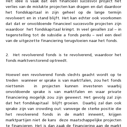
Het idee is vaak dat een financieel succesvol project het
verlies van de mislukte projecten kan dragen en dat daardoor
het fondskapitaal in zijn geheel op de lange termijn
revolveert en in stand blijft. Het kan echter ook voorkomen
dat dat er onvoldoende financieel succesvolle projecten zijn
waardoor het fondskapitaal krimpt. In veel gevallen zal – in
tegenstelling tot de subsidie a fonds perdu – wel een deel
van de uitgezette financiering terugvloeien naar het fonds.
2. Het revolverend fonds is te revolverend, waardoor het
fonds marktverstorend optreedt.
Hoewel een revolverend fonds slechts geacht wordt op te
treden wanneer er sprake is van marktfalen, zou het fonds
niettemin in projecten kunnen investeren waarbij
onvoldoende sprake is van marktfalen en waar private
financiering mogelijk zou zijn geweest. Het gevolg zal zijn
dat het fondskapitaal blijft groeien. Daarbij zal dan ook
sprake zijn van crowding out: vanwege de sterke positie die
het revolverend fonds in de markt inneemt, krijgen
marktpartijen niet de kans deze maatschappelijke projecten
te financieren. Het is dan zaak de financiering aan de markt