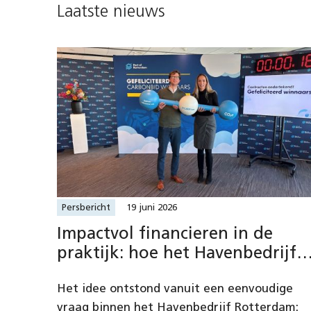
Laatste nieuws
Persbericht
19 juni 2026
Impactvol financieren in de
praktijk: hoe het Havenbedrijf
Rotterdam via een publieke
Het idee ontstond vanuit een eenvoudige
prijsvraag CO₂e-uitstoot
vraag binnen het Havenbedrijf Rotterdam:
reduceert