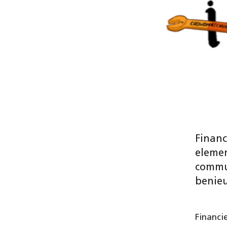
Financ
elemen
commun
benie
Financi