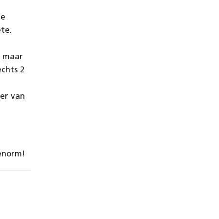
de
te.
, maar
chts 2
er van
enorm!