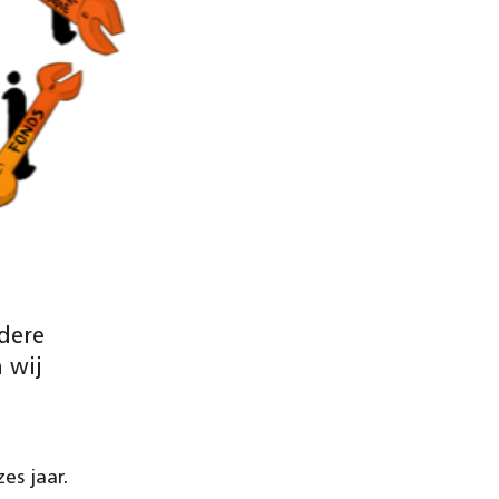
dere
 wij
s jaar.