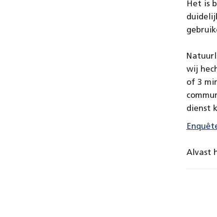
Het is 
duideli
gebruik
Natuurl
wij hec
of 3 mi
communi
dienst 
Enquêt
Alvast 