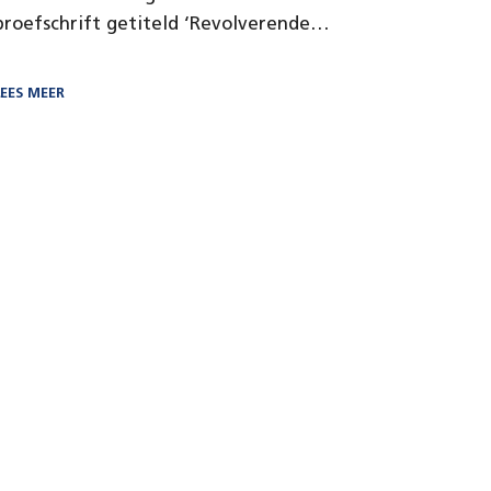
proefschrift getiteld ‘Revolverende
fondsen…
LEES MEER